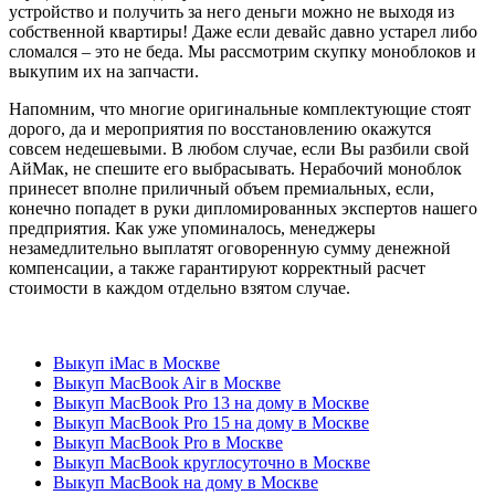
устройство и получить за него деньги можно не выходя из
собственной квартиры! Даже если девайс давно устарел либо
сломался – это не беда. Мы рассмотрим скупку моноблоков и
выкупим их на запчасти.
Напомним, что многие оригинальные комплектующие стоят
дорого, да и мероприятия по восстановлению окажутся
совсем недешевыми. В любом случае, если Вы разбили свой
АйМак, не спешите его выбрасывать. Нерабочий моноблок
принесет вполне приличный объем премиальных, если,
конечно попадет в руки дипломированных экспертов нашего
предприятия. Как уже упоминалось, менеджеры
незамедлительно выплатят оговоренную сумму денежной
компенсации, а также гарантируют корректный расчет
стоимости в каждом отдельно взятом случае.
Выкуп iMac в Москве
Выкуп MacBook Air в Москве
Выкуп MacBook Pro 13 на дому в Москве
Выкуп MacBook Pro 15 на дому в Москве
Выкуп MacBook Pro в Москве
Выкуп MacBook круглосуточно в Москве
Выкуп MacBook на дому в Москве